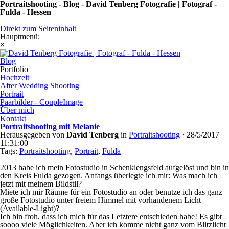
Portraitshooting - Blog - David Tenberg Fotografie | Fotograf -
Fulda - Hessen
Direkt zum Seiteninhalt
Hauptmenü:
×
Blog
Portfolio
Hochzeit
After Wedding Shooting
Portrait
Paarbilder - CoupleImage
Über mich
Kontakt
Portraitshooting mit Melanie
Herausgegeben von
David Tenberg
in
Portraitshooting
·
28/5/2017
11:31:00
Tags:
Portraitshooting
,
Portrait
,
Fulda
2013 habe ich mein Fotostudio in Schenklengsfeld aufgelöst und bin in
den Kreis Fulda gezogen. Anfangs überlegte ich mir: Was mach ich
jetzt mit meinem Bildstil?
Miete ich mir Räume für ein Fotostudio an oder benutze ich das ganz
große Fotostudio unter freiem Himmel mit vorhandenem Licht
(Available-Light)?
Ich bin froh, dass ich mich für das Letztere entschieden habe! Es gibt
soooo viele Möglichkeiten.
Aber ich komme nicht ganz vom Blitzlicht