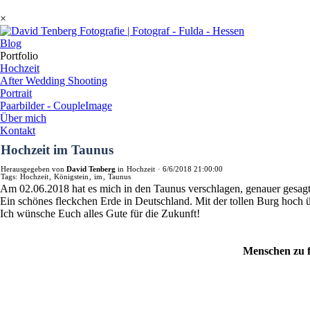
×
Blog
Portfolio
Hochzeit
After Wedding Shooting
Portrait
Paarbilder - CoupleImage
Über mich
Kontakt
Hochzeit im Taunus
Herausgegeben von
David Tenberg
in
Hochzeit
·
6/6/2018 21:00:00
Tags:
Hochzeit
,
Königstein
,
im
,
Taunus
Am 02.06.2018 hat es mich in den Taunus verschlagen, genauer gesag
Ein schönes fleckchen Erde in Deutschland. Mit der tollen Burg hoch ü
Ich wünsche Euch alles Gute für die Zukunft!
Menschen zu f