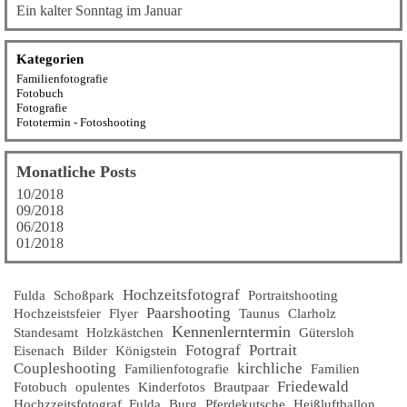
Ein kalter Sonntag im Januar
Kategorien
Familienfotografie
Fotobuch
Fotografie
Fototermin - Fotoshooting
Monatliche Posts
10/2018
09/2018
06/2018
01/2018
Hochzeitsfotograf
Fulda
Schoßpark
Portraitshooting
Paarshooting
Hochzeistsfeier
Flyer
Taunus
Clarholz
Kennenlerntermin
Standesamt
Holzkästchen
Gütersloh
Fotograf
Portrait
Eisenach
Bilder
Königstein
Coupleshooting
kirchliche
Familienfotografie
Familien
Friedewald
Fotobuch
opulentes
Kinderfotos
Brautpaar
Hochzzeitsfotograf_Fulda
Burg
Pferdekutsche
Heißluftballon