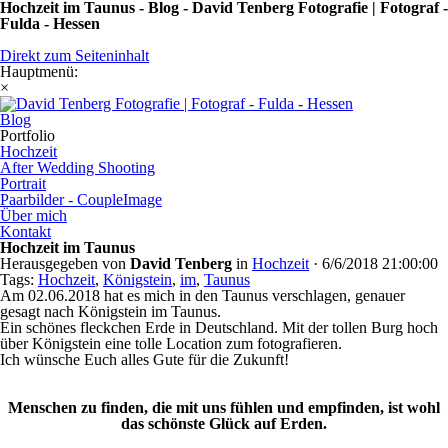
Hochzeit im Taunus - Blog - David Tenberg Fotografie | Fotograf -
Fulda - Hessen
Direkt zum Seiteninhalt
Hauptmenü:
×
Blog
Portfolio
Hochzeit
After Wedding Shooting
Portrait
Paarbilder - CoupleImage
Über mich
Kontakt
Hochzeit im Taunus
Herausgegeben von
David Tenberg
in
Hochzeit
·
6/6/2018 21:00:00
Tags:
Hochzeit
,
Königstein
,
im
,
Taunus
Am 02.06.2018 hat es mich in den Taunus verschlagen, genauer
gesagt nach Königstein im Taunus.
Ein schönes fleckchen Erde in Deutschland. Mit der tollen Burg hoch
über Königstein eine tolle Location zum fotografieren.
Ich wünsche Euch alles Gute für die Zukunft!
Menschen zu finden, die mit uns fühlen und empfinden, ist wohl
das schönste Glück auf Erden.