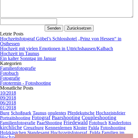
Letzte Posts
Hochzeitsfotograf Göbel’s Schlosshotel „Prinz von Hessen“ in
Osthessen
Hochzeit mit vielen Emotionen in Uttrichshausen/Kalbach
Hochzeit im Taunus
Ein kalter Sonntag im Januar
Kategorien
Familienfotografie
Fotobuch
Fotografie
Fototermin - Fotoshooting
Monatliche Posts
10/2018
09/2018
06/2018
01/2018
Burg
Schoßpark
Taunus
opulentes
Pferdekutsche
Hochzeistsfeier
Fotograf
Paarshooting
Coupleshooting
Portraitshooting
Friedewald
Familienfotografie
PaarShooting
Fotobuch
Kinderfotos
kirchliche
Creuzburg
Kennenlernen
Kloster
Fulda
Fotoshooting
Holzkästchen
Standesamt
Hochzzeitsfotograf_Fulda
Familien
im
Hochzeitsfotograf
Hochzeitsfotograf_Fulda
Brautpaar