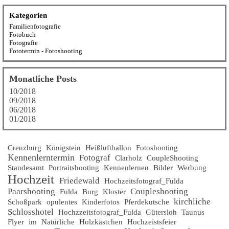
Kategorien
Familienfotografie
Fotobuch
Fotografie
Fototermin - Fotoshooting
Monatliche Posts
10/2018
09/2018
06/2018
01/2018
Creuzburg
Königstein
Heißluftballon
Fotoshooting
Kennenlerntermin
Fotograf
Clarholz
CoupleShooting
Standesamt
Portraitshooting
Kennenlernen
Bilder
Werbung
Hochzeit
Friedewald
Hochzeitsfotograf_Fulda
Paarshooting
Coupleshooting
Fulda
Burg
Kloster
kirchliche
Schoßpark
opulentes
Kinderfotos
Pferdekutsche
Schlosshotel
Hochzzeitsfotograf_Fulda
Gütersloh
Taunus
Flyer
im
Natürliche
Holzkästchen
Hochzeistsfeier