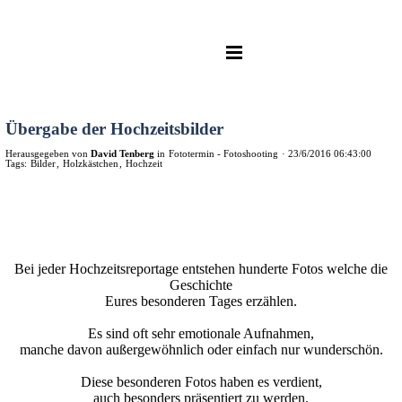
Übergabe der Hochzeitsbilder
Herausgegeben von
David Tenberg
in
Fototermin - Fotoshooting
·
23/6/2016 06:43:00
Tags:
Bilder
,
Holzkästchen
,
Hochzeit
Bei jeder Hochzeitsreportage entstehen hunderte Fotos welche die
Geschichte
Eures besonderen Tages erzählen.
Es sind oft sehr emotionale Aufnahmen,
manche davon außergewöhnlich oder einfach nur wunderschön.
Diese besonderen Fotos haben es verdient,
auch besonders präsentiert zu werden.