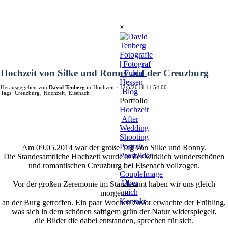
×
Hochzeit von Silke und Ronny auf der Creuzburg
Herausgegeben von
David Tenberg
in
Hochzeit
·
12/5/2014 11:54:00
Blog
Tags:
Creuzburg
,
Hochzeit
,
Eisenach
Portfolio
Hochzeit
After
Wedding
Shooting
Portrait
Am 09.05.2014 war der große Tag von Silke und Ronny.
Paarbilder
Die Standesamtliche Hochzeit wurde in der wirklich wunderschönen
-
und romantischen Creuzburg bei Eisenach vollzogen.
CoupleImage
Über
Vor der großen Zeremonie im Standesamt haben wir uns gleich
mich
morgens
Kontakt
an der Burg getroffen. Ein paar Wochen zuvor erwachte der Frühling,
was sich in dem schönen saftigem grün der Natur widerspiegelt,
die Bilder die dabei entstanden, sprechen für sich.